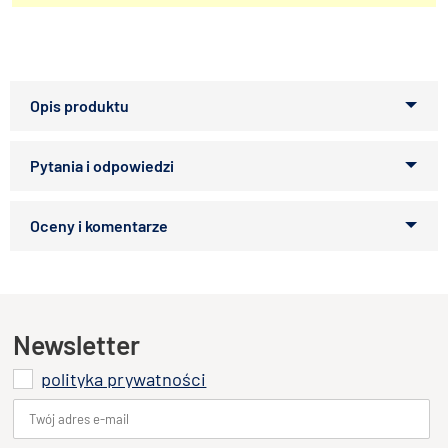
Zabawka z drewna
Zapytaj o produkt
Kupiłeś ten produkt?
Oceń go!
Ten produkt nie posiada jeszcze opinii
Newsletter
polityka prywatności
Dodaj opinię o produkcie
Twoja ocena