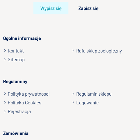
Bardzo dobry
Wypisz się
Zapisz się
Twoja opinia o produkcie
Ogólne informacje
Kontakt
Rafa sklep zoologiczny
Podpis
Sitemap
np. Agnieszka z Wrocławia, Mateusz z Gdańska
Regulaminy
Wyślij opinię
Polityka prywatności
Regulamin sklepu
Polityka Cookies
Logowanie
Rejestracja
Zamówienia