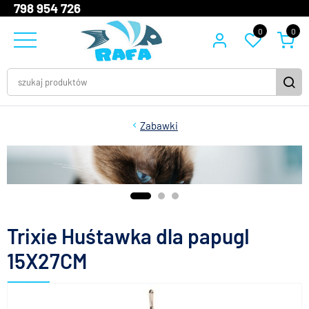
798 954 726
0
0
Zabawki
Trixie Huśtawka dla papugI
15X27CM