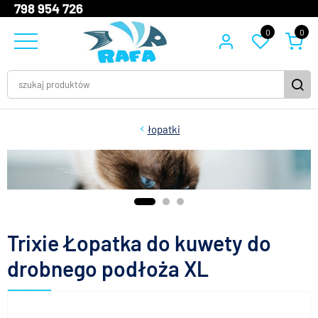
798 954 726
0
0
łopatki
Trixie Łopatka do kuwety do
drobnego podłoża XL