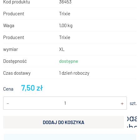
Kod produktu
36453
Producent
Trixie
Waga
1,00 kg
Producent
Trixie
wymiar
XL
Dostępność
dostępne
Czas dostawy
1 dzień roboczy
7,50 zł
Cena
-
+
szt.
doda
DODAJ DO KOSZYKA
scho