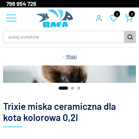
798 954 726
0
0
Miski
Trixie miska ceramiczna dla
kota kolorowa 0,2l