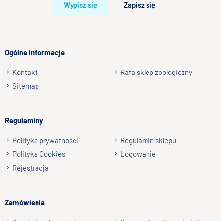
Wypisz się
Zapisz się
Twoja opinia o produkcie
Ogólne informacje
Kontakt
Rafa sklep zoologiczny
Podpis
Sitemap
np. Agnieszka z Wrocławia, Mateusz z Gdańska
Regulaminy
Wyślij opinię
Polityka prywatności
Regulamin sklepu
Polityka Cookies
Logowanie
Rejestracja
Zamówienia