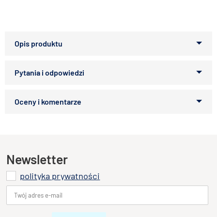
Miska ceramiczna dla kota może służyć zarówno do
podawania jedzenia jak i picia. Jest ona ciężka sama w sobie
przez co uniemożliwia przewrócenie jej czy też wylanie
wody. Łatwa do czyszczenia. Dostępna w różnych kolorach.
Zapytaj o produkt
Pojemność: 0,2l
Kupiłeś ten produkt?
Oceń go!
Ten produkt nie posiada jeszcze opinii
Newsletter
polityka prywatności
Dodaj opinię o produkcie
Twoja ocena
Bardzo dobry