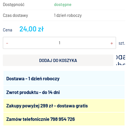
Dostępność
dostępne
Czas dostawy
1 dzień roboczy
24,00 zł
Cena
-
+
szt.
doda
DODAJ DO KOSZYKA
scho
Dostawa - 1 dzień roboczy
Zwrot produktu - do 14 dni
Zakupy powyżej 299 zł - dostawa gratis
Zamów telefonicznie
798 954 726