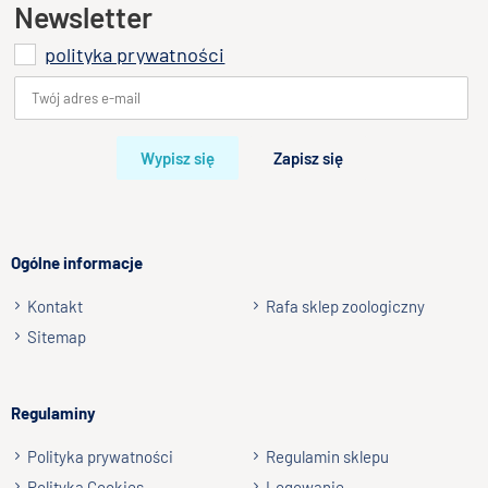
Ten produkt nie posiada jeszcze opinii
Newsletter
polityka prywatności
Dodaj opinię o produkcie
Twoja ocena
Bardzo dobry
Wypisz się
Zapisz się
Twoja opinia o produkcie
Ogólne informacje
Kontakt
Rafa sklep zoologiczny
Podpis
Sitemap
np. Agnieszka z Wrocławia, Mateusz z Gdańska
Regulaminy
Wyślij opinię
Polityka prywatności
Regulamin sklepu
Polityka Cookies
Logowanie