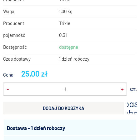
Waga
1,00 kg
Producent
Trixie
pojemność
0.3 l
Dostępność
dostępne
Czas dostawy
1 dzień roboczy
25,00 zł
Cena
-
+
szt.
doda
DODAJ DO KOSZYKA
scho
Dostawa - 1 dzień roboczy