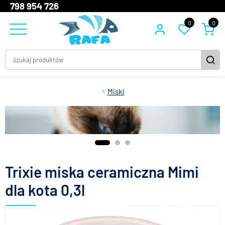
798 954 726
0
0
Miski
Trixie miska ceramiczna Mimi
dla kota 0,3l