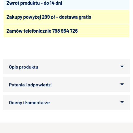
Zwrot produktu - do 14 dni
Zakupy powyżej 299 zł - dostawa gratis
Zamów telefonicznie
798 954 726
Trixie miska ceramiczna Mimi, przeznaczona dla kotów.
Bardzo łatwa do utrzymania w czystości - można ją myć
w zmywarce. Miski ceramiczne są bardziej stabilne od misek
wykonanych z innych tworzyw.
Zapytaj o produkt
Wymiary:
średnica 12cm, pojemność 0,3l
Kupiłeś ten produkt?
Oceń go!