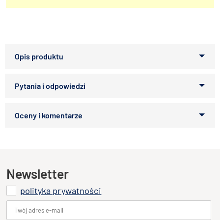
Odblaskowa obróżka przeznaczona dla wszystkich ras
kotów. W pełni regulowana dodatkowo posiada mały
dzwoneczek. Wykonana z nylonu.
UWAGA! Kolor wysyłany jest losowo, w zależności od
Zapytaj o produkt
stanów magazynowych.
Kupiłeś ten produkt?
Oceń go!
Ten produkt nie posiada jeszcze opinii
Newsletter
polityka prywatności
Dodaj opinię o produkcie
Twoja ocena