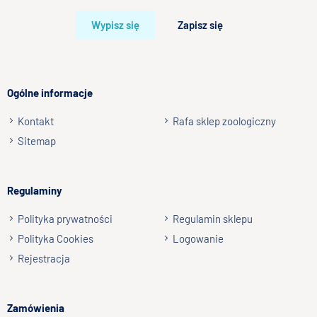
Bardzo dobry
Wypisz się
Zapisz się
Twoja opinia o produkcie
Ogólne informacje
Kontakt
Rafa sklep zoologiczny
Podpis
Sitemap
np. Agnieszka z Wrocławia, Mateusz z Gdańska
Regulaminy
Wyślij opinię
Polityka prywatności
Regulamin sklepu
Polityka Cookies
Logowanie
Rejestracja
Zamówienia