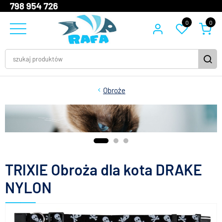
798 954 726
0
0
Obroże
TRIXIE Obroża dla kota DRAKE
NYLON