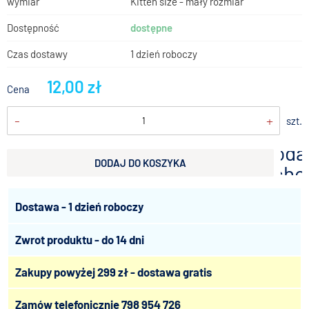
wymiar
Kitten size - mały rozmiar
Dostępność
dostępne
Czas dostawy
1 dzień roboczy
12,00 zł
Cena
-
+
szt.
doda
DODAJ DO KOSZYKA
scho
Dostawa - 1 dzień roboczy
Zwrot produktu - do 14 dni
Zakupy powyżej 299 zł - dostawa gratis
Zamów telefonicznie
798 954 726