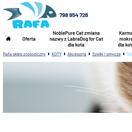
798 954 726
NoblePure Cat zmiana
Karm
Oferta
nazwy z LabraDog for Cat
mokr
dla kota
dla ko
Rafa sklep zoologiczny
KOTY
Akcesoria
Szelki i smycze
Tr