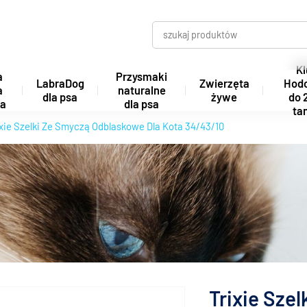
Kl
a
Przysmaki
LabraDog
Zwierzęta
Hod
a
naturalne
dla psa
żywe
do 
ta
dla psa
tan
ixie Szelki Ze Smyczą Odblaskowe Dla Kota 34/43/10
Trixie Sze