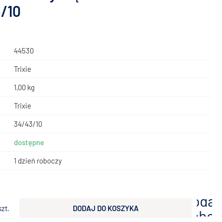
/10
44530
Trixie
1,00 kg
Trixie
34/43/10
dostępne
1 dzień roboczy
ł
dodaj
szt.
DODAJ DO KOSZYKA
scho