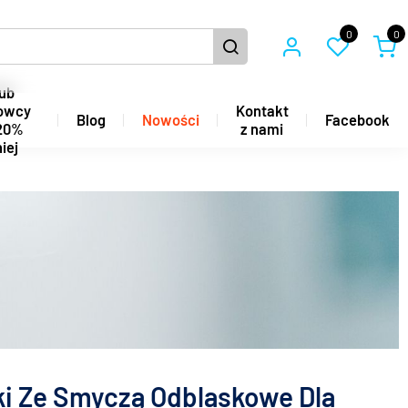
0
0
ub
owcy
Kontakt
Blog
Nowości
Facebook
20%
z nami
iej
lki Ze Smyczą Odblaskowe Dla