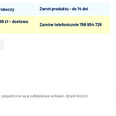
Zwrot produktu - do 14 dni
 roboczy
99 zł - dostawa
Zamów telefonicznie
798 954 726
ki zaopatrzone są w odblaskowe wstawki, dzięki którym