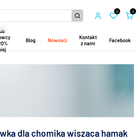
0
0
ub
owcy
Kontakt
Blog
Nowości
Facebook
20%
z nami
iej
awka dla chomika wisząca hamak