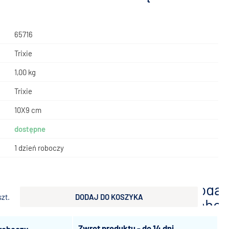
65716
Trixie
1,00 kg
Trixie
10X9 cm
dostępne
1 dzień roboczy
ł
dodaj
szt.
DODAJ DO KOSZYKA
scho
Zwrot produktu - do 14 dni