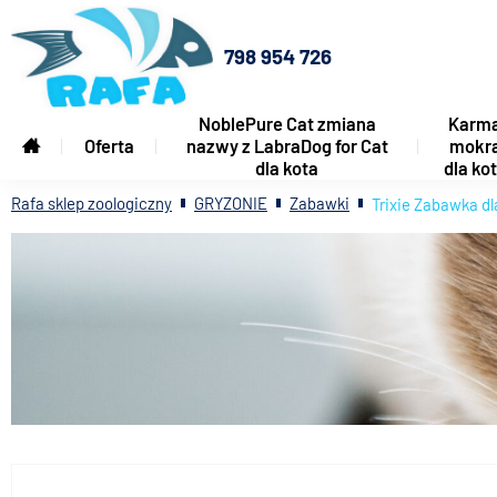
798 954 726
NoblePure Cat zmiana
Karm
Oferta
nazwy z LabraDog for Cat
mokr
dla kota
dla ko
Rafa sklep zoologiczny
GRYZONIE
Zabawki
Trixie Zabawka d