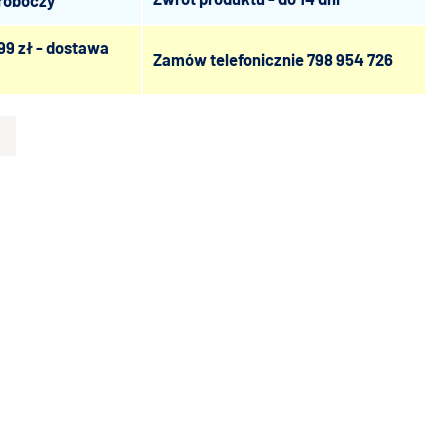
 roboczy
99 zł - dostawa
Zamów telefonicznie
798 954 726