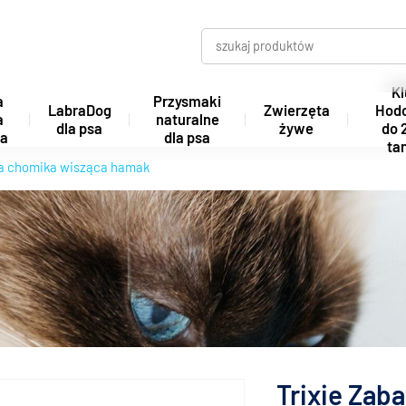
Kl
a
Przysmaki
LabraDog
Zwierzęta
Hod
a
naturalne
dla psa
żywe
do 
ta
dla psa
tan
la chomika wisząca hamak
Trixie Zab