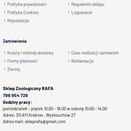
Wyślij opinię
Wypróbuj również: Super Spirulina Forte Granulat
Polityka prywatności
Regulamin sklepu
Polityka Cookies
Logowanie
Rejestracja
Zamówienia
Koszty i metody dostawy
Czas realizacji zamówień
Formy płatności
Reklamacje
Zwroty
Sklep
Zoologiczny RAFA
798 954 726
Godziny pracy:
poniedziałek - piątek 10.00 - 18.00 w sobotę 10.00 - 14.00
Adres:
30-611
Kraków
, Wysłouchów 27
Adres mail:
skleprafa@gmail.com