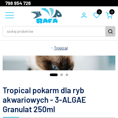
798 954 726
0
0
Tropical
Tropical pokarm dla ryb
akwariowych - 3-ALGAE
Granulat 250ml