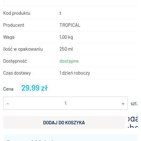
Kod produktu
t
Producent
TROPICAL
Waga
1,00 kg
ilość w opakowaniu
250 ml
Dostępność
dostępne
Czas dostawy
1 dzień roboczy
29,99 zł
Cena
-
+
szt.
doda
DODAJ DO KOSZYKA
scho