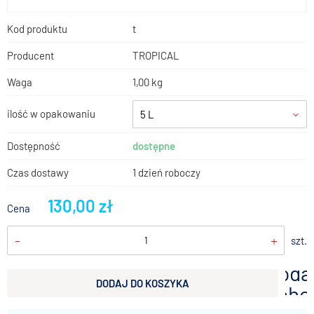
Kod produktu
t
Producent
TROPICAL
Waga
1,00 kg
ilość w opakowaniu
5 L
Dostępność
dostępne
Czas dostawy
1 dzień roboczy
130,00 zł
Cena
-
+
szt.
doda
DODAJ DO KOSZYKA
scho