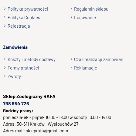
Wyślij opinię
- wieloskładnikowy pokarm przeznaczony do codziennego
Polityka prywatności
Regulamin sklepu
karmienia wszystkożernych i mięsożernych żółwi
Polityka Cookies
Logowanie
ziemnowodnych i wodnych
Rejestracja
- zawiera larwy
Hermetia illucens
o niespotykanym u innych
owadów korzystnym stosunku wapnia do fosforu
- dodatek
Gammarus pulex
wzbogaca pokarm o
Zamówienia
wartościowe białko, chitynę oraz nienasycone kwasy
tłuszczowe (omega-3 i omega-6)
Koszty i metody dostawy
Czas realizacji zamówień
- ryby, mięczaki i skorupiaki stanowią naturalny,
Formy płatności
Reklamacje
podstawowy pokarm tych gadów
Zwroty
Karmienie
: kilkakrotnie w ciągu dnia małymi porcjami.
Niezjedzone resztki pokarmu usunąć z wody.
Sklep
Zoologiczny RAFA
798 954 726
Godziny pracy:
poniedziałek - piątek 10.00 - 18.00 w sobotę 10.00 - 14.00
Adres:
30-611
Kraków
, Wysłouchów 27
Adres mail:
skleprafa@gmail.com