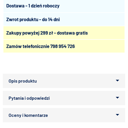
Dostawa - 1 dzień roboczy
Zwrot produktu - do 14 dni
Zakupy powyżej 299 zł - dostawa gratis
Zamów telefonicznie
798 954 726
Żółwie związane ze środowiskiem wodnym to zwierzęta
wszystkożerne i mięsożerne. Aby zaspokoić ich potrzeby,
przygotowaliśmy Biorept W – wieloskładnikowy pokarm w
formie pałeczek do codziennego podawania. Zawiera
Zapytaj o produkt
dodatek skorupiaków, w tym gammarus, wzbogacający
pokarm o wartościowe białko, chitynę oraz nienasycone