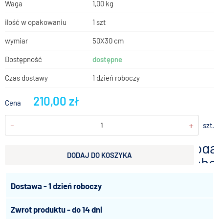
Waga
1,00 kg
ilość w opakowaniu
1 szt
wymiar
50X30 cm
Dostępność
dostępne
Czas dostawy
1 dzień roboczy
210,00 zł
Cena
-
+
szt.
doda
DODAJ DO KOSZYKA
scho
Dostawa - 1 dzień roboczy
Zwrot produktu - do 14 dni