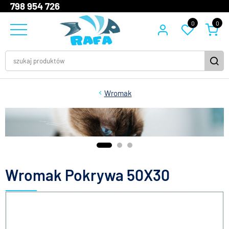
798 954 726
0
0
Wromak
Wromak Pokrywa 50X30