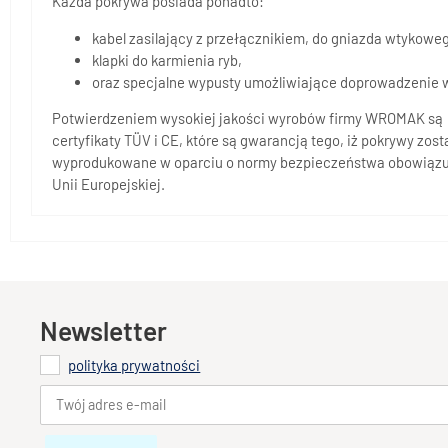
Każda pokrywa posiada ponadto:
kabel zasilający z przełącznikiem, do gniazda wtykoweg
klapki do karmienia ryb,
oraz specjalne wypusty umożliwiające doprowadzenie węż
Potwierdzeniem wysokiej jakości wyrobów firmy WROMAK są
certyfikaty TÜV i CE, które są gwarancją tego, iż pokrywy zost
wyprodukowane w oparciu o normy bezpieczeństwa obowiąz
Unii Europejskiej.
Newsletter
polityka prywatności