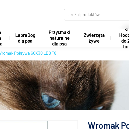
Kl
a
Przysmaki
LabraDog
Zwierzęta
Hod
a
naturalne
dla psa
żywe
do 
ta
dla psa
tan
Wromak Pokrywa 60X30 LED T8
Wromak Po