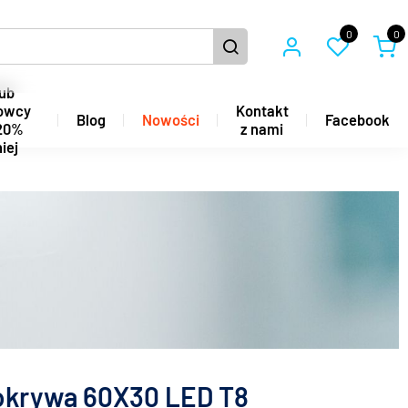
0
0
ub
owcy
Kontakt
Blog
Nowości
Facebook
20%
z nami
iej
krywa 60X30 LED T8