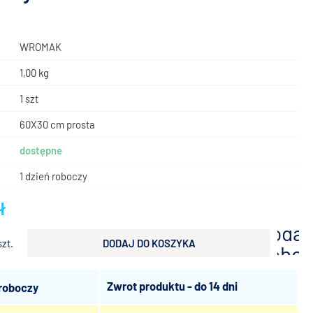
WROMAK
1,00 kg
1 szt
60X30 cm prosta
dostępne
1 dzień roboczy
ł
dodaj
szt.
DODAJ DO KOSZYKA
scho
Zwrot produktu - do 14 dni
 roboczy