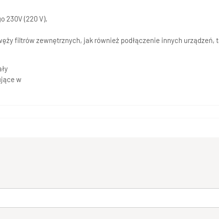
o 230V (220 V),
y filtrów zewnętrznych, jak również podłączenie innych urządzeń, tak
ały
ujące w