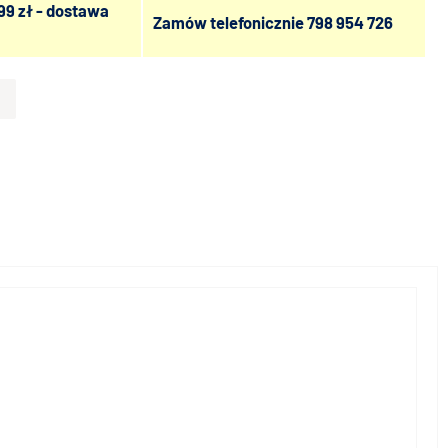
99 zł - dostawa
Zamów telefonicznie
798 954 726