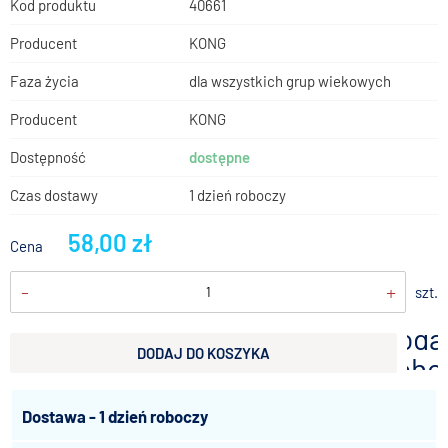
Kod produktu
40661
Producent
KONG
Faza życia
dla wszystkich grup wiekowych
Producent
KONG
Dostępność
dostępne
Czas dostawy
1 dzień roboczy
58,00 zł
Cena
-
+
szt.
doda
DODAJ DO KOSZYKA
scho
Dostawa - 1 dzień roboczy