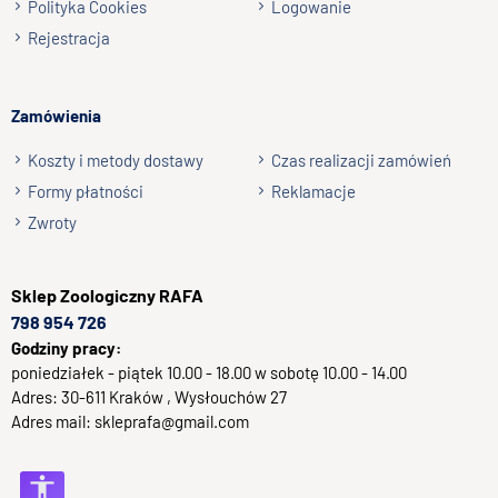
Polityka Cookies
Logowanie
M/L (dł. x szer. x wys.): 40 x 11 x 8 cm
Rejestracja
Uwaga:
Zawsze pilnuj swojego pupila podczas zabawy, niezależnie
Zamówienia
od rodzaju używanej zabawki. Regularnie sprawdzaj jej stan
i wymień ją na nową, jeżeli zauważysz uszkodzenia lub
Koszty i metody dostawy
Czas realizacji zamówień
brakujące elementy, ponieważ mogą one doprowadzić do
Formy płatności
Reklamacje
zranienia zwierzęcia.
Zwroty
brze!
Sklep
Zoologiczny RAFA
798 954 726
Godziny pracy:
poniedziałek - piątek 10.00 - 18.00 w sobotę 10.00 - 14.00
Adres:
30-611
Kraków
, Wysłouchów 27
Adres mail:
skleprafa@gmail.com