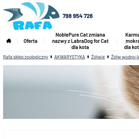
798 954 726
NoblePure Cat zmiana
Karm
Oferta
nazwy z LabraDog for Cat
mokr
dla kota
dla ko
Rafa sklep zoologiczny
AKWARYSTYKA
Żółwie
Żółw wodno-