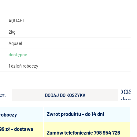
AQUAEL
2kg
Aquael
dostępne
1 dzień roboczy
dodaj
szt.
DODAJ DO KOSZYKA
scho
Zwrot produktu - do 14 dni
 roboczy
99 zł - dostawa
Zamów telefonicznie
798 954 726