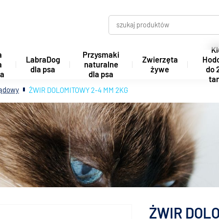
Kl
a
Przysmaki
LabraDog
Zwierzęta
Hod
a
naturalne
dla psa
żywe
do 
ta
dla psa
tan
lądowy
ŻWIR DOLOMITOWY 2-4 MM 2KG
ŻWIR DOLO