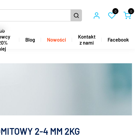
0
0
ub
owcy
Kontakt
Blog
Nowości
Facebook
20%
z nami
iej
MITOWY 2-4 MM 2KG