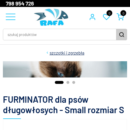
798 954 726
0
0
szczotki i zgrzebła
FURMINATOR dla psów
długowłosych - Small rozmiar S