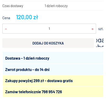
Czas dostawy
1 dzień roboczy
120,00 zł
Cena
-
+
szt.
doda
DODAJ DO KOSZYKA
scho
Dostawa - 1 dzień roboczy
Zwrot produktu - do 14 dni
Zakupy powyżej 299 zł - dostawa gratis
Zamów telefonicznie
798 954 726