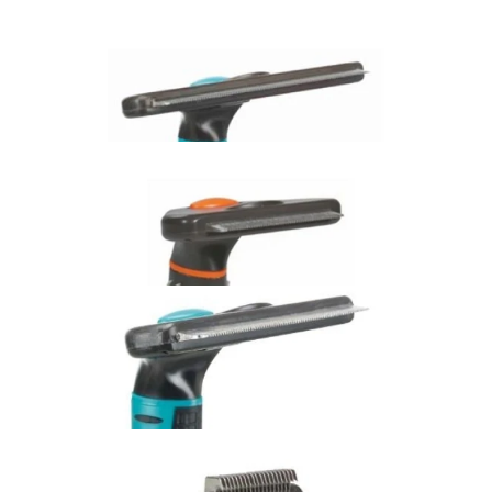
Dodaj do koszyka
Trixie Szczotki do czyszczenia zębów 2szt. dla psa
8,00 zł
Dodaj do koszyka
TRIXIE Zgrzebło carding dla psa
99,00 zł
Dodaj do koszyka
TRIXIE Zgrzebło carding 7x15cm z ostrzem dla psa
79,99 zł
Dodaj do koszyka