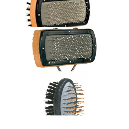
TRIXIE Szczotka Drewniana Jednostronna Z Nylonowym
Włosiem Dla kota/psa
14,00 zł
Dodaj do koszyka
TRIXIE Miękka szczotka dwustronna dla kota/psa 10x18 cm
22,00 zł
Dodaj do koszyka
TRIXIE Miękka szczotka jednostronna drucine włosy dla
kota/psa 10x18 cm
21,00 zł
Dodaj do koszyka