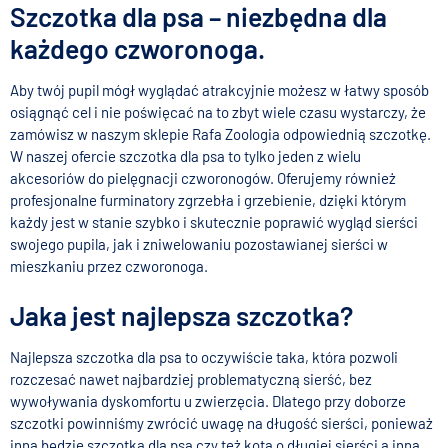
Szczotka dla psa – niezbędna dla
każdego czworonoga.
Aby twój pupil
mógł wyglądać atrakcyjnie możesz w łatwy sposób
osiągnąć cel i
nie poświęcać na to zbyt wiele czasu wystarczy, że
zamówisz w naszym sklepie Rafa Zoologia odpowiednią szczotkę.
W naszej ofercie szczotka dla psa to tylko jeden z wielu
akcesoriów do pielęgnacji czworonogów. Oferujemy również
profesjonalne furminatory zgrzebła i grzebienie, dzięki którym
każdy jest w stanie szybko i skutecznie poprawić wygląd sierści
swojego pupila, jak i zniwelowaniu pozostawianej sierści w
mieszkaniu przez czworonoga.
Jaka jest najlepsza szczotka?
Najlepsza szczotka dla psa to oczywiście taka, która pozwoli
rozczesać nawet najbardziej problematyczną sierść, bez
wywoływania dyskomfortu u zwierzęcia. Dlatego przy doborze
szczotki powinniśmy zwrócić uwagę na długość sierści, ponieważ
inna będzie szczotka dla psa czy też kota o długiej sierści a inna