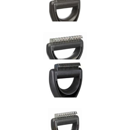
TRIXIE Zgrzebło Carding 8x14cm z ostrzem dla psa
89,00 zł
Dodaj do koszyka
TRIXIE Zgrzebło małe psy i koty 5x18cm
82,00 zł
Dodaj do koszyka
TRIXIE Filcak Zgrzebło dla psa 19cm
68,00 zł
Dodaj do koszyka
TRIXIE Zgrzebło dla psa 7x18cm