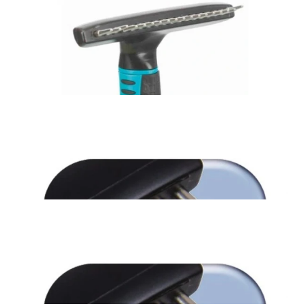
TRIXIE Zgrzebło kołtuny podszerstek długi włos 15X11cm dla
psa/kota
44,00 zł
Dodaj do koszyka
TRIXIE zgrzebło metalowe z obrotowymi zębami dla psa
długowłosego 7x14cm
43,00 zł
Dodaj do koszyka
TRIXIE zgrzebło metalowe z obrotowymi zębami dla psa
długowłosego 10x15cm
48,00 zł