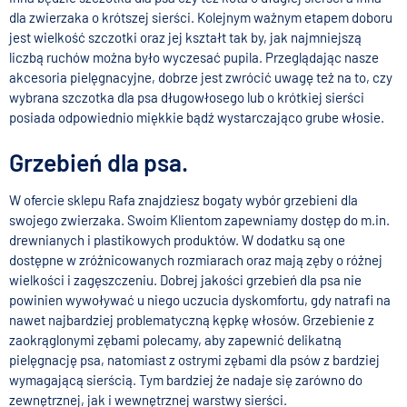
dla zwierzaka o krótszej sierści. Kolejnym ważnym etapem doboru
jest wielkość szczotki oraz jej kształt tak by, jak najmniejszą
liczbą ruchów można było wyczesać pupila. Przeglądając nasze
akcesoria pielęgnacyjne, dobrze jest zwrócić uwagę też na to, czy
wybrana szczotka dla psa długowłosego lub o krótkiej sierści
posiada odpowiednio miękkie bądź wystarczająco grube włosie.
Grzebień dla psa.
W ofercie sklepu Rafa
znajdziesz bogaty wybór grzebieni dla
swojego zwierzaka.
Swoim Klientom zapewniamy dostęp do m.in.
drewnianych i plastikowych produktów. W dodatku są one
dostępne w zróżnicowanych rozmiarach oraz mają zęby o różnej
wielkości i zagęszczeniu. Dobrej jakości grzebień dla psa nie
powinien wywoływać u niego uczucia dyskomfortu, gdy natrafi na
nawet najbardziej problematyczną kępkę włosów. Grzebienie z
zaokrąglonymi zębami polecamy, aby zapewnić delikatną
pielęgnację psa, natomiast z ostrymi zębami dla psów z bardziej
wymagającą sierścią. Tym bardziej że nadaje się zarówno do
zewnętrznej, jak i wewnętrznej warstwy sierści.