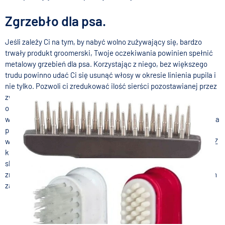
Zgrzebło dla psa.
Jeśli zależy Ci na tym, by nabyć wolno zużywający się, bardzo
trwały produkt groomerski, Twoje oczekiwania powinien spełnić
metalowy grzebień dla psa. Korzystając z niego, bez większego
trudu powinno udać Ci się usunąć włosy w okresie linienia pupila i
nie tylko. Pozwoli ci zredukować ilość sierści pozostawianej przez
zwierzaka w domu. Jego zęby, podobnie jak w przypadku
opisanych już artykułów, występują w różnych wariantach
wymiarowych, charakteryzując się różnym kształtem. Zgrzebło dla
psa nie powinno być jednak zbyt sztywne i twarde, ponieważ
wówczas trudniej dopasowuje się względem sylwetki zwierzaka. Z
kolei ostre końcówki zębów mogą doprowadzić do wystąpienia
skaleczeń na jego skórze, a w konsekwencji tego – skutecznie
zniechęcić go do posłuszeństwa podczas wykonywania kolejnych
zabiegów.
TRIXIE Zgrzebło dwurzędowe gęste dla psa/kota
43,00 zł