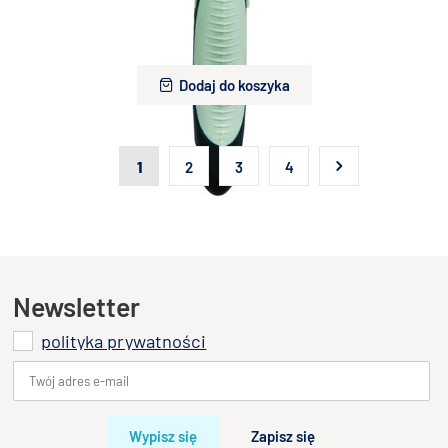
TRIXIE Miękka szczotka dla kota/psa 12x20cm
49,15 zł
Dodaj do koszyka
1
2
3
4
Newsletter
polityka prywatności
Wypisz się
Zapisz się