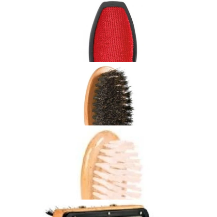
Dodaj do koszyka
TRIXIE Zgrzebło metalowe z obrotowymi zebami dla psów
krótkowłosych
49,00 zł
Dodaj do koszyka
TRIXIE Szczotka do wyczesywania sierści dla psa i kota
19,90 zł
Dodaj do koszyka
TRIXIE Szczotka drewniana czarna, dla psa i dla kota. WŁOS
17,00 zł
Dodaj do koszyka