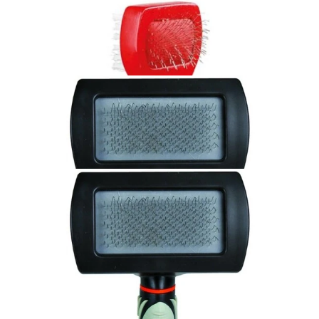
TRIXIE Miękka szczotka dwustronna mała dla kota/psa
5X19CM
55,00 zł
Dodaj do koszyka
TRIXIE Miękka szczotka dwustronna mała dla kota/psa
6x13cm
16,50 zł
Dodaj do koszyka
TRIXIE Miękka szczotka dla kota/psa 7x16cm
38,00 zł
Dodaj do koszyka