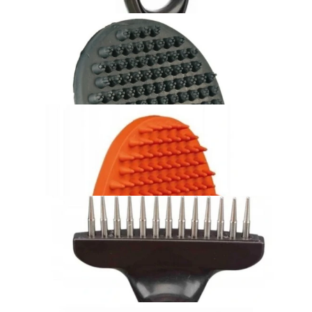
77,00 zł
Dodaj do koszyka
TRIXIE Filcak zgrzebło dla małych psów 19cm
63,00 zł
Dodaj do koszyka
TRIXIE zgrzebło gumowe poczwórne do masażu dla psa
34,00 zł
Dodaj do koszyka
TRIXIE zgrzebło gumowe zwykłe do masażu dla psa
31,00 zł
Dodaj do koszyka