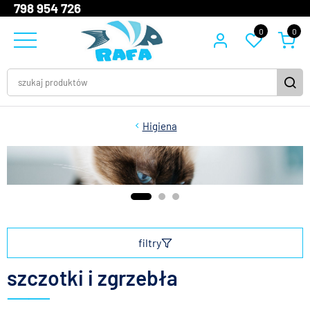
798 954 726
0
0
Higiena
filtry
szczotki i zgrzebła