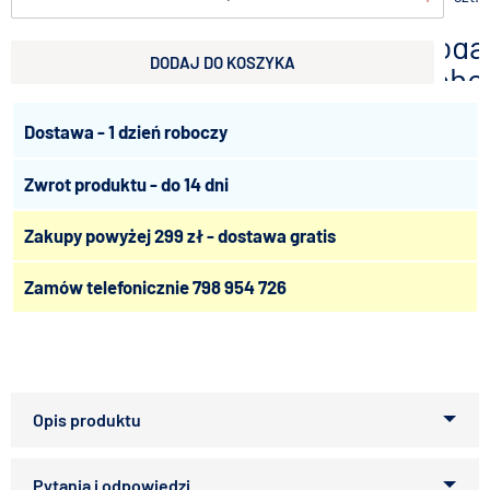
doda
DODAJ DO KOSZYKA
scho
Dostawa - 1 dzień roboczy
Zwrot produktu - do 14 dni
Zakupy powyżej 299 zł - dostawa gratis
Zamów telefonicznie
798 954 726
Furminator ogranicza linienie do 99%