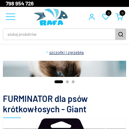
798 954 726
0
0
szczotki i zgrzebła
FURMINATOR dla psów
krótkowłosych - Giant