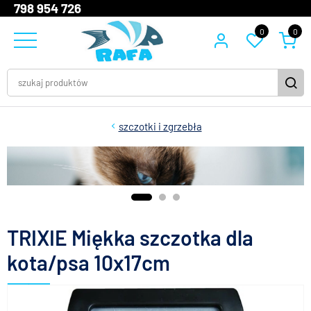
798 954 726
0
0
szczotki i zgrzebła
TRIXIE Miękka szczotka dla
kota/psa 10x17cm