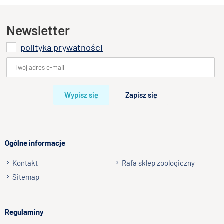
Rodzaj sierści: kręcona, krótka, szorstka, długa
Ten produkt nie posiada jeszcze opinii
Wymiary: 10x17cm
Newsletter
polityka prywatności
Dodaj opinię o produkcie
Twoja ocena
Bardzo dobry
Wypisz się
Zapisz się
Twoja opinia o produkcie
Ogólne informacje
Kontakt
Rafa sklep zoologiczny
Podpis
Sitemap
np. Agnieszka z Wrocławia, Mateusz z Gdańska
Regulaminy