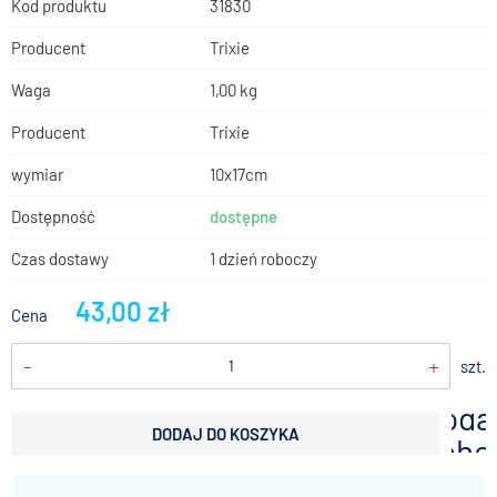
Kod produktu
31830
Producent
Trixie
Waga
1,00 kg
Producent
Trixie
wymiar
10x17cm
Dostępność
dostępne
Czas dostawy
1 dzień roboczy
43,00 zł
Cena
-
+
szt.
doda
DODAJ DO KOSZYKA
scho