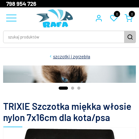
798 954 726
0
0
szczotki i zgrzebła
TRIXIE Szczotka miękka włosie
nylon 7x16cm dla kota/psa