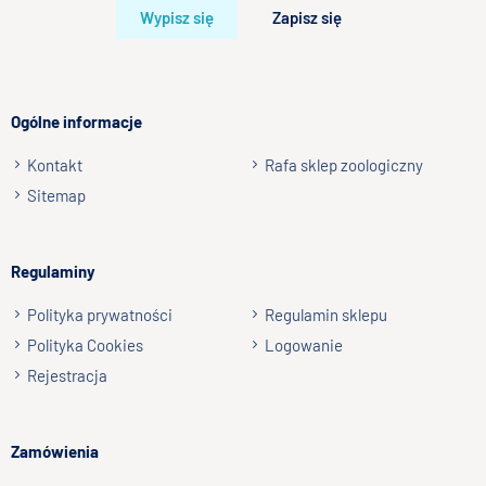
Wypisz się
Zapisz się
Twoja opinia o produkcie
Ogólne informacje
Kontakt
Rafa sklep zoologiczny
Podpis
Sitemap
np. Agnieszka z Wrocławia, Mateusz z Gdańska
Regulaminy
Wyślij opinię
Polityka prywatności
Regulamin sklepu
Polityka Cookies
Logowanie
Rejestracja
Zamówienia