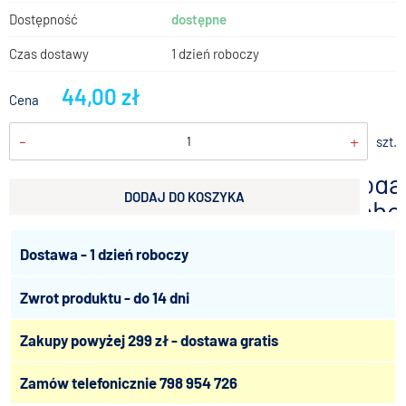
Dostępność
dostępne
Czas dostawy
1 dzień roboczy
44,00 zł
Cena
-
+
szt.
doda
DODAJ DO KOSZYKA
scho
Dostawa - 1 dzień roboczy
Zwrot produktu - do 14 dni
Zakupy powyżej 299 zł - dostawa gratis
Zamów telefonicznie
798 954 726