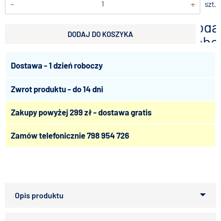
-
+
szt.
doda
DODAJ DO KOSZYKA
scho
Dostawa - 1 dzień roboczy
Zwrot produktu - do 14 dni
Zakupy powyżej 299 zł - dostawa gratis
Zamów telefonicznie
798 954 726
ZOLUX ANAH Grzebień do wyczesywania pcheł