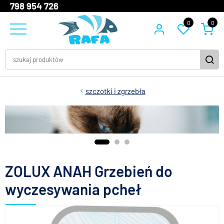
798 954 726
0
0
szczotki i zgrzebła
ZOLUX ANAH Grzebień do
wyczesywania pcheł