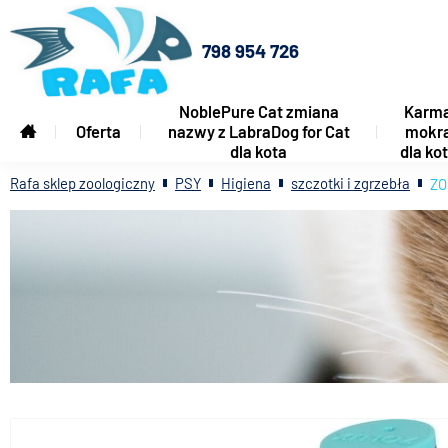
798 954 726
NoblePure Cat zmiana
Karm
Oferta
nazwy z LabraDog for Cat
mokr
dla kota
dla ko
Rafa sklep zoologiczny
PSY
Higiena
szczotki i zgrzebła
ZO