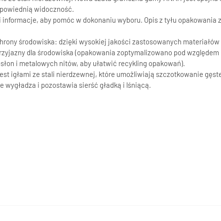
dpowiednią widoczność.
nformacje, aby pomóc w dokonaniu wyboru. Opis z tyłu opakowania za
hrony środowiska: dzięki wysokiej jakości zastosowanych materiałów
zyjazny dla środowiska (opakowania zoptymalizowano pod względem ks
łon i metalowych nitów, aby ułatwić recykling opakowań).
głami ze stali nierdzewnej, które umożliwiają szczotkowanie gęstej 
 wygładza i pozostawia sierść gładką i lśniącą.