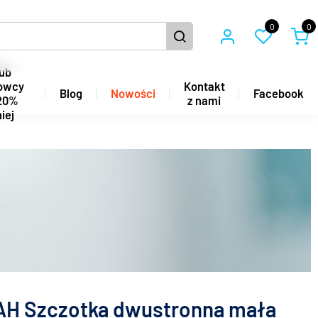
0
0
ub
owcy
Kontakt
Blog
Nowości
Facebook
20%
z nami
iej
H Szczotka dwustronna mała