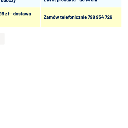
 roboczy
99 zł - dostawa
Zamów telefonicznie
798 954 726