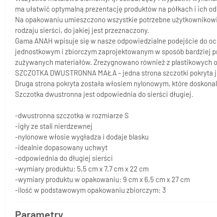
ma ułatwić optymalną prezentację produktów na półkach i ich o
Na opakowaniu umieszczono wszystkie potrzebne użytkownikowi i
rodzaju sierści, do jakiej jest przeznaczony.
Gama ANAH wpisuje się w nasze odpowiedzialne podejście do oc
jednostkowym i zbiorczym zaprojektowanym w sposób bardziej pr
zużywanych materiałów. Zrezygnowano również z plastikowych os
SZCZOTKA DWUSTRONNA MAŁA - jedna strona szczotki pokryta jest i
Druga strona pokryta została włosiem nylonowym, które doskonale
Szczotka dwustronna jest odpowiednia do sierści długiej.
-dwustronna szczotka w rozmiarze S
-igły ze stali nierdzewnej
-nylonowe włosie wygładza i dodaje blasku
-idealnie dopasowany uchwyt
-odpowiednia do długiej sierści
-wymiary produktu: 5,5 cm x 7,7 cm x 22 cm
-wymiary produktu w opakowaniu: 9 cm x 6,5 cm x 27 cm
-ilość w podstawowym opakowaniu zbiorczym: 3
Parametry