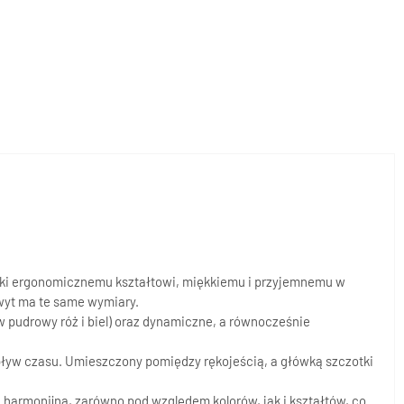
ięki ergonomicznemu kształtowi, miękkiemu i przyjemnemu w
wyt ma te same wymiary.
ów pudrowy róż i biel) oraz dynamiczne, a równocześnie
pływ czasu. Umieszczony pomiędzy rękojeścią, a główką szczotki
i harmonijna, zarówno pod względem kolorów, jak i kształtów, co