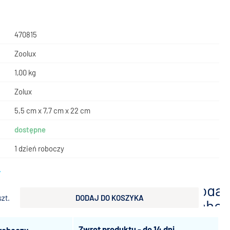
470815
Zoolux
1,00 kg
Zolux
5,5 cm x 7,7 cm x 22 cm
dostępne
1 dzień roboczy
ł
dodaj
szt.
DODAJ DO KOSZYKA
scho
Zwrot produktu - do 14 dni