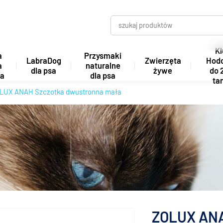
Kl
a
Przysmaki
LabraDog
Zwierzęta
Hod
a
naturalne
dla psa
żywe
do 
ta
dla psa
tan
LUX ANAH Szczotka dwustronna mała
ZOLUX ANA