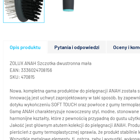
Opis produktu
Pytania i odpowiedzi
Oceny i kom
ZOLUX ANAH Szczotka dwustronna mała
EAN: 3336024708156
SKU: 470815
Nowa, kompletna gama produktów do pielęgnacji ANAH została s
Innowacją jest uchwyt zaprojektowany w taki sposób, by zapewn
dotyku wykończeniu SOFT TOUCH oraz powłoce z gumy termoplast
Gamę ANAH charakteryzuje nowoczesny styl, modne, stonowane kolor
harmonijne kształty, które z pewnością przypadną do gustu użyt
Jakość jest głównym atutem kolekcji do pielęgnacji ANAH. Produ
pierścień z gumy termoplastycznej sprawia, że produkt stabilnie l
Wszystkie metalowe elementy, tj. ostrza, zęby i wypustki, wykon