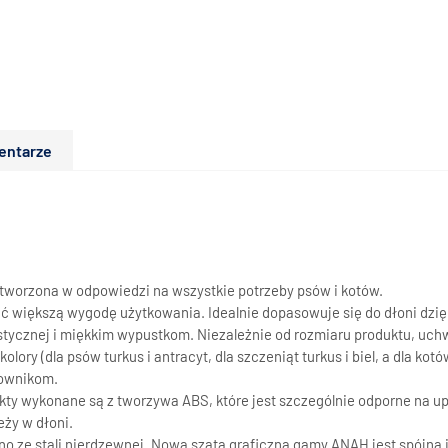
entarze
tworzona w odpowiedzi na wszystkie potrzeby psów i kotów.
ić większą wygodę użytkowania. Idealnie dopasowuje się do dłoni dz
ycznej i miękkim wypustkom. Niezależnie od rozmiaru produktu, uch
y (dla psów turkus i antracyt, dla szczeniąt turkus i biel, a dla kot
kownikom.
kty wykonane są z tworzywa ABS, które jest szczególnie odporne na u
eży w dłoni.
ano ze stali nierdzewnej. Nowa szata graficzna gamy ANAH jest spójna 