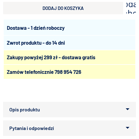
doda
DODAJ DO KOSZYKA
scho
Dostawa - 1 dzień roboczy
Zwrot produktu - do 14 dni
Zakupy powyżej 299 zł - dostawa gratis
Zamów telefonicznie
798 954 726
ZOLUX ANAH Szczotka miękka średnia
EAN: 3336024708040
SKU: 470804