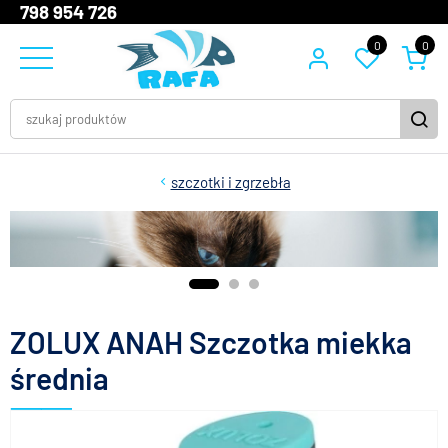
798 954 726
0
0
szczotki i zgrzebła
ZOLUX ANAH Szczotka miekka
średnia