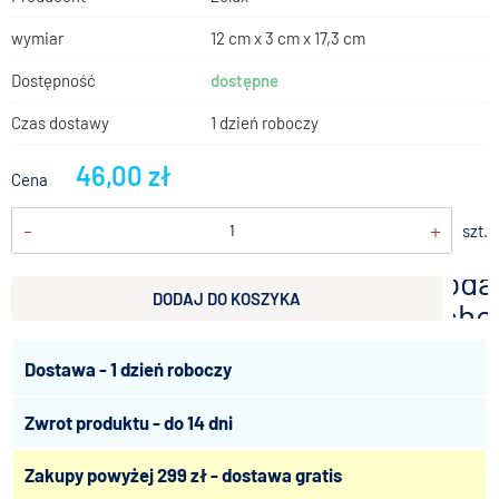
wymiar
12 cm x 3 cm x 17,3 cm
Dostępność
dostępne
Czas dostawy
1 dzień roboczy
46,00 zł
Cena
-
+
szt.
doda
DODAJ DO KOSZYKA
scho
Dostawa - 1 dzień roboczy
Zwrot produktu - do 14 dni
Zakupy powyżej 299 zł - dostawa gratis