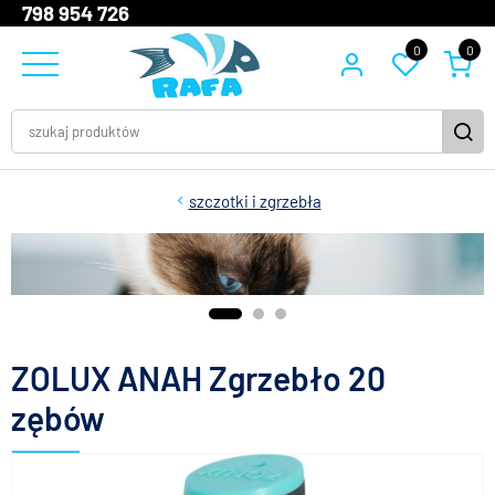
798 954 726
0
0
szczotki i zgrzebła
ZOLUX ANAH Zgrzebło 20
zębów