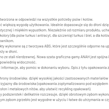
tworzona w odpowiedzi na wszystkie potrzeby psów i kotów.
ić większą wygodę użytkowania. Idealnie dopasowuje się do dłoni dz
ycznej i miękkim wypustkom. Niezależnie od rozmiaru produktu, uch
y (dla psów turkus i antracyt, dla szczeniąt turkus i biel, a dla kot
kownikom.
kty wykonane są z tworzywa ABS, które jest szczególnie odporne na u
eży w dłoni.
ano ze stali nierdzewnej. Nowa szata graficzna gamy ANAH jest spójna 
dpowiednią widoczność.
nformacje, aby pomóc w dokonaniu wyboru. Opis z tyłu opakowania za
hrony środowiska: dzięki wysokiej jakości zastosowanych materiałów
zyjazny dla środowiska (opakowania zoptymalizowano pod względem ks
łon i metalowych nitów, aby ułatwić recykling opakowań).
dszerstek i delikatnie rozczesuje, dzięki obrotowym zębom wykonan
nym zębom zgrzebło jest wygodne w użyciu i łatwe do utrzymania w cz