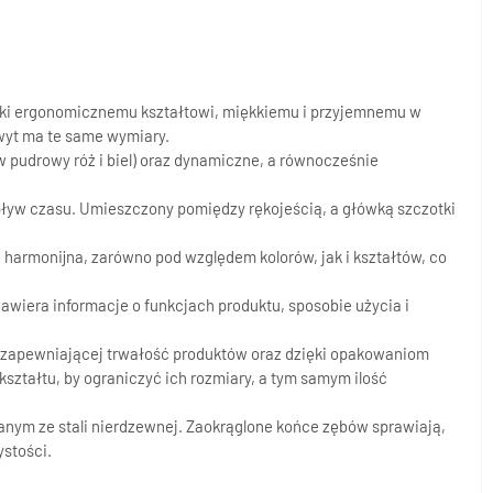
ięki ergonomicznemu kształtowi, miękkiemu i przyjemnemu w
wyt ma te same wymiary.
ów pudrowy róż i biel) oraz dynamiczne, a równocześnie
pływ czasu. Umieszczony pomiędzy rękojeścią, a główką szczotki
i harmonijna, zarówno pod względem kolorów, jak i kształtów, co
wiera informacje o funkcjach produktu, sposobie użycia i
 zapewniającej trwałość produktów oraz dzięki opakowaniom
ztałtu, by ograniczyć ich rozmiary, a tym samym ilość
ym ze stali nierdzewnej. Zaokrąglone końce zębów sprawiają,
ystości.