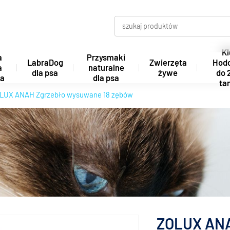
Kl
a
Przysmaki
LabraDog
Zwierzęta
Hod
a
naturalne
dla psa
żywe
do 
ta
dla psa
tan
LUX ANAH Zgrzebło wysuwane 18 zębów
ZOLUX ANA