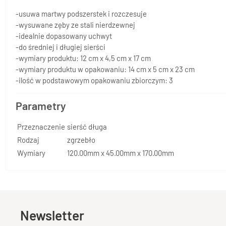
-usuwa martwy podszerstek i rozczesuje
-wysuwane zęby ze stali nierdzewnej
-idealnie dopasowany uchwyt
-do średniej i długiej sierści
-wymiary produktu: 12 cm x 4,5 cm x 17 cm
-wymiary produktu w opakowaniu: 14 cm x 5 cm x 23 cm
-ilość w podstawowym opakowaniu zbiorczym: 3
Parametry
Przeznaczenie
sierść długa
Rodzaj
zgrzebło
Wymiary
120.00mm x 45.00mm x 170.00mm
Newsletter