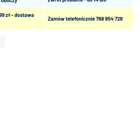
 roboczy
99 zł - dostawa
Zamów telefonicznie
798 954 726