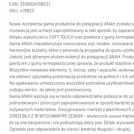
EAN: 3336024708231
SKU: 470823
Nowa, kompletna gama produktów do pielęgnacji ANAH została s
Innowacją jest uchwyt zaprojektowany w taki sposób, by zapewn
dotyku wykończeniu SOFT TOUCH oraz powłoce z gumy termoplast
Gamę ANAH charakteryzuje nowoczesny styl, modne, stonowane kolor
harmonijne kształty, które z pewnością przypadną do gustu użyt
Jakość jest głównym atutem kolekcji do pielęgnacji ANAH. Produ
pierścień z gumy termoplastycznej sprawia, że produkt stabilnie l
Wszystkie metalowe elementy, tj. ostrza, zęby i wypustki, wykon
ma ułatwić optymalną prezentację produktów na półkach i ich o
Na opakowaniu umieszczono wszystkie potrzebne użytkownikowi i
rodzaju sierści, do jakiej jest przeznaczony.
Gama ANAH wpisuje się w nasze odpowiedzialne podejście do oc
jednostkowym i zbiorczym zaprojektowanym w sposób bardziej pr
zużywanych materiałów. Zrezygnowano również z plastikowych os
ZGRZEBŁO Z 18 WYSUWANYMI ZĘBAMI - skutecznie usuwa martwy po
że są one bezpieczne i nie podrażniają skóry psa. Dzięki wysuwa
Zgrzebło jest odpowiednie do sierści średniej długości i długiej.