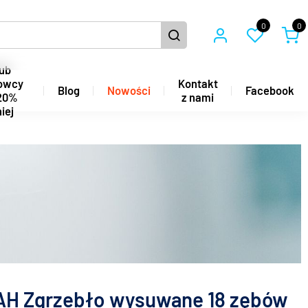
0
0
ub
owcy
Kontakt
Blog
Nowości
Facebook
20%
z nami
iej
H Zgrzebło wysuwane 18 zębów