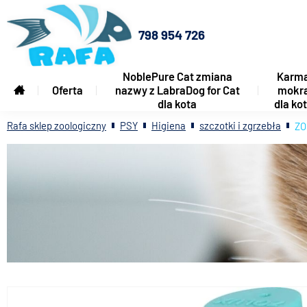
798 954 726
NoblePure Cat zmiana
Karm
Oferta
nazwy z LabraDog for Cat
mokr
dla kota
dla ko
Rafa sklep zoologiczny
PSY
Higiena
szczotki i zgrzebła
ZO