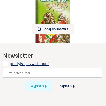
Versele Laga Kolba z ziołami dla szynszyli i królików Crispy
Sticks 2 sztuki
15,00 zł
Dodaj do koszyka
Newsletter
polityka prywatności
Wypisz się
Zapisz się