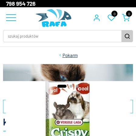
798 954 726
0
0
Pokarm
filtry
kolby