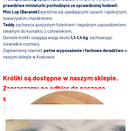
prawdziwe miniaturki pochodzące ze sprawdzonej hodowli
.
Mini Lop (Baranek)
wyróżnia się opadającymi uszami i spokojnym,
towarzyskim charakterem.
Teddy
zachwyca puszystym futerkiem i łagodnym usposobieniem,
idealnym do kontaktu z człowiekiem.
Dorosłe króliki osiągają wagę około
1,1–1,4 kg
, zachowując
niewielkie rozmiary.
Zapewniamy również
pełne wyposażenie i fachowe doradztwo
w
naszym sklepie w Krakowie.
Króliki są dostępne w naszym sklepie.
Zapraszamy po odbior do naszego
sklepu.
Więcej