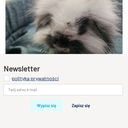
Najpopularniejsze rasy królików miniaturowych
Akcesoria oraz pokarmy
Królików domowych jest wiele ras, które różnią się nie tylko
wyglądem, ale również temperamentem i zachowaniem. Chociaż
określenie „króliki miniaturowe” sugeruje niewielkie rozmiary,
Króliczki miniaturki dostępne w sklepie
niektóre z tych ras mogą być większe niż się spodziewamy, co
wpływa również na ich wagę.
Króliczki miniaturki Teddy i Baranki – wyjątkowi mali przyjaciele
W sklepie Rafa Kraków oferujemy urocze króliczki miniaturki ras
Newsletter
Teddy oraz Baranki, które zachwycają swoim wyglądem i
łagodnym charakterem. To idealni towarzysze zarówno dla dzieci,
polityka prywatności
jak i dorosłych.
Nasze króliki pochodzą wyłącznie z
prawdziwej, sprawdzonej
hodowli
, co gwarantuje ich zdrowie, właściwy rozwój oraz
zgodność z cechami rasy. Dzięki temu mają Państwo pewność, że
Wypisz się
Zapisz się
są to
autentyczne miniaturki
, a nie przypadkowe mieszańce.
Króliczki Teddy
wyróżniają się miękkim, puszystym futerkiem
przypominającym pluszowego misia oraz niezwykle przyjaznym
usposobieniem.