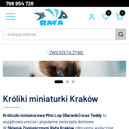
798 954 726
0
0
ZWIERZĘTA ŻYWE
Króliki miniaturki Kraków
Króliczki miniaturowe Mini Lop (Baranki) oraz Teddy
to
wyjątkowo urocze i popularne zwierzęta domowe.
W
Sklepie Zoologicznym Rafa Kraków
oferujemy wyłącznie