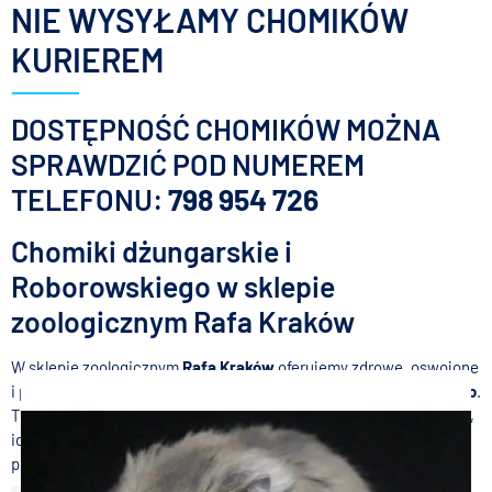
NIE WYSYŁAMY CHOMIKÓW
KURIEREM
DOSTĘPNOŚĆ CHOMIKÓW MOŻNA
SPRAWDZIĆ POD NUMEREM
TELEFONU:
798 954 726
Chomiki dżungarskie i
Roborowskiego w sklepie
zoologicznym Rafa Kraków
W sklepie zoologicznym
Rafa Kraków
oferujemy zdrowe, oswojone
i pełne energii
chomiki dżungarskie
oraz
chomiki Roborowskiego
.
To jedne z najpopularniejszych gatunków chomików karłowatych,
idealnych dla osób szukających niewielkiego, sympatycznego
pupila.