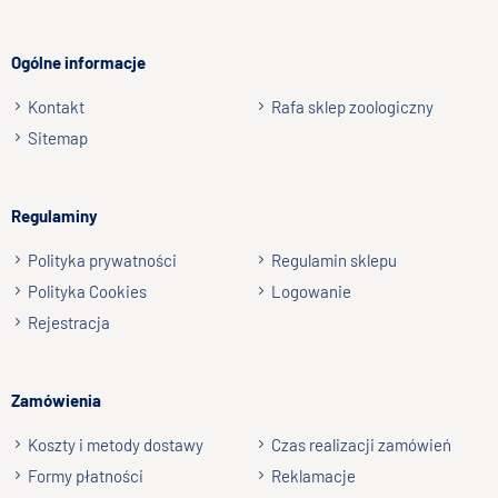
Ogólne informacje
Kontakt
Rafa sklep zoologiczny
Sitemap
Regulaminy
Polityka prywatności
Regulamin sklepu
Polityka Cookies
Logowanie
Rejestracja
Zamówienia
Koszty i metody dostawy
Czas realizacji zamówień
Formy płatności
Reklamacje