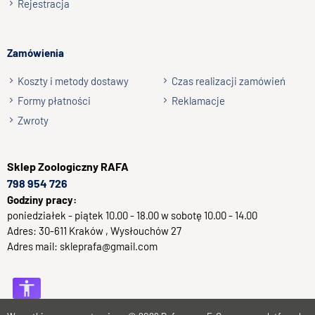
Rejestracja
oznacza, że zawiera wyłącznie jedno źródło białka zwierzęcego.
Takie rozwiązanie ułatwia kontrolowanie diety psa i jest
szczególnie polecane zwierzętom z nadwrażliwościami
Zamówienia
pokarmowymi oraz skłonnościami do alergii.
Hipoalergiczne składy bez zbędnych
Koszty i metody dostawy
Czas realizacji zamówień
dodatków
Formy płatności
Reklamacje
Zwroty
Karmy Labradog Superfood wyróżniają się prostym i przejrzystym
składem. Są
hipoalergiczne
, dzięki czemu mogą być odpowiednim
wyborem dla psów z wrażliwym układem pokarmowym. Receptury
Sklep
Zoologiczny RAFA
nie zawierają składników najczęściej wywołujących nietolerancje
798 954 726
pokarmowe.
Godziny pracy:
Dlaczego warto wybrać Labradog
poniedziałek - piątek 10.00 - 18.00 w sobotę 10.00 - 14.00
Superfood?
Adres:
30-611
Kraków
, Wysłouchów 27
Adres mail:
skleprafa@gmail.com
Monobiałkowe receptury
Bez zbóż
Bez kurczaka
Bez konserwantów