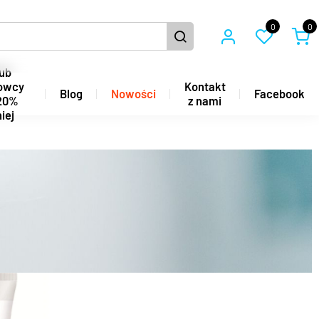
0
0
ub
owcy
Kontakt
Blog
Nowości
Facebook
20%
z nami
iej