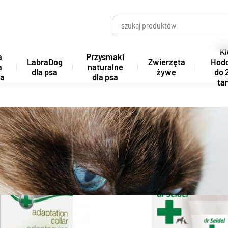
Kl
a
Przysmaki
LabraDog
Zwierzęta
Hod
a
naturalne
dla psa
żywe
do 
ta
dla psa
tan
s