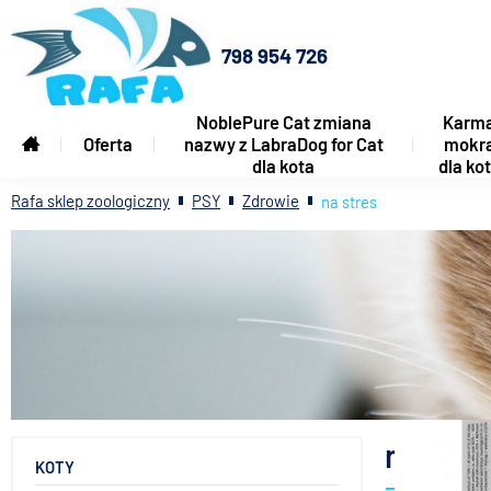
798 954 726
NoblePure Cat zmiana
Karm
Oferta
nazwy z LabraDog for Cat
mokr
dla kota
dla ko
Rafa sklep zoologiczny
PSY
Zdrowie
na stres
na stre
KOTY