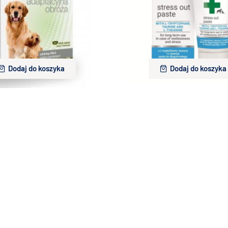
Dr Seidel Obroża adaptacyjna
Dermapharm STRESS OUT prepar
dla psa dł. 75cm
uspokajający dla psów i kotów 
53,00 zł
28,00 zł
Dodaj do koszyka
Dodaj do koszyka