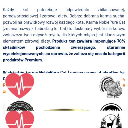
Każdy kot potrzebuje odpowiednio zbilansowanej,
pełnowartościowej i zdrowej diety. Dobrze dobrana karma sucha
pozwoli na prawidłowy rozwój każdego kota. Karma NoblePure Cat
(zmiana nazwy z LabraDog for Cat) to doskonały wybór dla kotów,
zwłaszcza tych mięsożernych, dla których mięso jest kluczowym
elementem zdrowej diety.
Produkt ten zawiera imponujące 70%
składników pochodzenia zwierzęcego, starannie
wyselekcjonowanych, co sprawia, że zalicza się ona do kategorii
produktów Premium.
W składzie karmy NoblePure Cat (zmiana nazwy zLabraDog for
Cat) znajdziesz wysokiej jakości składniki, takie jak:
Kurczak,
Różne gatunki ryb, Owoce i warzywa, Olej z łososia, Różnorodne
zioła
Więcej