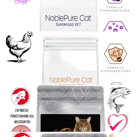
NoblePure Cat Vet Hypoalergiczny Hydrolizowany Łosoś karma
dla kotów dorosłych Pielęgnacja skóry i sierści, odkłaczająca
30,00 zł
Dodaj do koszyka
NoblePure Cat Vet Gastrointestinal Hydrolizowana
Hypoalergiczna karma dla kotów dorosłych sterylizowanych,
wsparcie układu trawiennego
90,00 zł
Dodaj do koszyka
NoblePure Cat Vet Urinary Hydrolizowana Hypoalergiczna
karma dla kotów dorosłych sterylizowanych, wsparcie układu
moczowego próbka
30,00 zł
Dodaj do koszyka