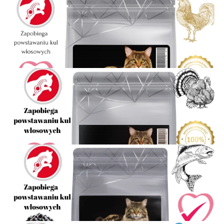
NoblePure Cat karma sucha dla kota steryklizowanego
dorosłego Łosoś z białą rybą
24,00 zł
Dodaj do koszyka
NoblePure Cat karma sucha dla kota dorosłego po sterylizacji
Kurczak z tuńczykiem i łososiem
25,00 zł
Dodaj do koszyka
NoblePure Cat karma sucha dla kota dorosłego Indyk z
kurczakiem
25,00 zł