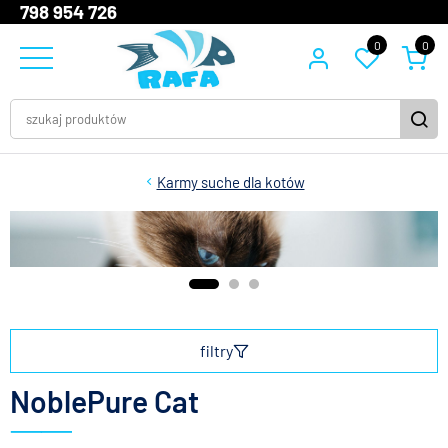
798 954 726
0
0
Karmy suche dla kotów
filtry
NoblePure Cat