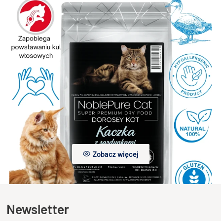
Dodaj do koszyka
NoblePure Cat karma sucha dla kota dorosłego
sterylizowanego Biała ryba z kawiorem ze śledzia
25,00 zł
Dodaj do koszyka
NoblePure Cat karma sucha dla kota dorosłego
sterylizowanego Kaczka z sardynkam
25,00 zł
Zobacz więcej
Newsletter