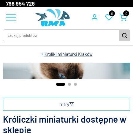
798 954 726
0
0
Króliki miniaturki Kraków
filtry
Króliczki miniaturki dostępne w
sklepie