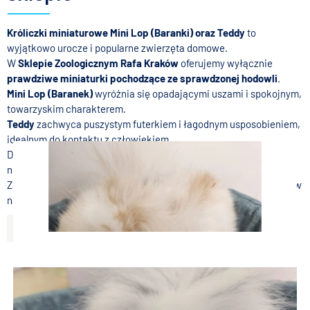
Króliczki miniaturowe Mini Lop (Baranki) oraz Teddy
to
wyjątkowo urocze i popularne zwierzęta domowe.
W
Sklepie Zoologicznym Rafa Kraków
oferujemy wyłącznie
prawdziwe miniaturki pochodzące ze sprawdzonej hodowli
.
Mini Lop (Baranek)
wyróżnia się opadającymi uszami i spokojnym,
towarzyskim charakterem.
Teddy
zachwyca puszystym futerkiem i łagodnym usposobieniem,
idealnym do kontaktu z człowiekiem.
Dorosłe króliki osiągają wagę około
1,1–1,4 kg
, zachowując
niewielkie rozmiary.
Zapewniamy również
pełne wyposażenie i fachowe doradztwo
w
naszym sklepie w Krakowie.
Więcej
Króliczki miniaturki Teddy i Baranki – wyjątkowi mali przyjaciele
Króliczek Baranek 2
W sklepie Rafa Kraków oferujemy urocze króliczki miniaturki ras