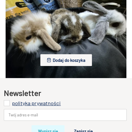
Królik Miniaturka Mini Loop Brąz
350,00 zł
Dodaj do koszyka
Zwiń
Królik Miniaturka Mini Loop Różne
350,00 zł
Dodaj do koszyka
Newsletter
polityka prywatności
Wypisz się
Zapisz się