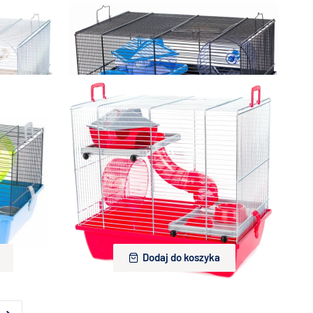
115,00 zł
Dodaj do koszyka
homika Gino
Inter-Zoo Klatka dla myszy , chomika Gino
eż/zielony
Mini Mouse 420x290x240 niebieska
115,00 zł
Dodaj do koszyka
mika Gino 1
Inter-Zoo Klatka dla myszy , chomika Gino 1
260mm
Zinc+ tube czerwona 420x290x385mm
150,00 zł
Dodaj do koszyka