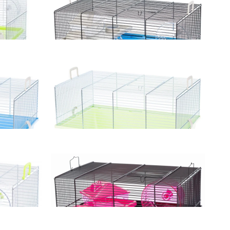
Dodaj do koszyka
la chomikow i
Inter-Zoo Klatka Pinky 1 dla chomikow i
m zielona
innych gryzoni 500x330x270mm niebieska
125,00 zł
Dodaj do koszyka
 ocynk dla
Inter-Zoo Klatka Pinky 1 pusta ocynk dla
0x330x270mm
chomikow i innych gryzoni 500x330x270mm
zielona
105,00 zł
Dodaj do koszyka
homika Gino
Inter-Zoo Klatka dla myszy , chomika Gino
 turkus
Mini Mouse 420x290x240 różowa