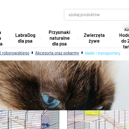
Kl
a
Przysmaki
LabraDog
Zwierzęta
Hod
a
naturalne
dla psa
żywe
do 
ta
dla psa
tan
i roborowskiego
Akcesoria oraz pokarmy
klatki i transportery
i transportery