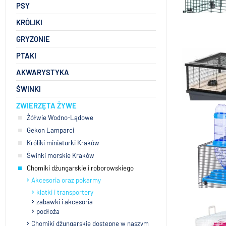
PSY
KRÓLIKI
INTER-ZOO K
GRYZONIE
PTAKI
AKWARYSTYKA
ŚWINKI
INTER-ZOO B
ZWIERZĘTA ŻYWE
Żółwie Wodno-Lądowe
Gekon Lamparci
Króliki miniaturki Kraków
Świnki morskie Kraków
Chomiki dżungarskie i roborowskiego
Akcesoria oraz pokarmy
Inter-Zoo Kl
klatki i transportery
i innych 
zabawki i akcesoria
podłoża
Chomiki dżungarskie dostępne w naszym