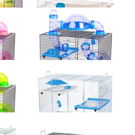
AQUALAND 2,
Inter-Zoo Klatka dla chomika Alex G120,
58x38x25cm niebieska
170,00 zł
Dodaj do koszyka
dla chomików
Inter-Zoo Klatka Rocky Terrace dla chomików
x290x550mm
i innych małych gryzoni 420x290x550mm
niebieska
199,00 zł
Dodaj do koszyka
dla chomików
Inter-Zoo Klatka Pinky 3 ocynk dla chomikow i
x290x550mm
innych gryzoni 500x330x455mm niebieska
185,00 zł