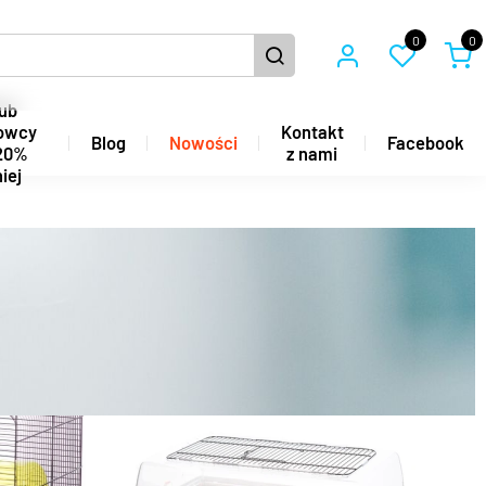
0
0
ub
owcy
Kontakt
Blog
Nowości
Facebook
20%
z nami
iej