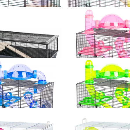
latka dla chomika AQUALAND 1,
INTER-ZOO Klatka dla chomika 
515 x 290 x 400mm
590 x 380 x 470mm
240,00 zł
290,00 zł
Dodaj do koszyka
Dodaj do koszyka
ernie Wood klatka dla gryzoni -
Inter-Zoo Klatka Rocky Terrace 
100 x 54 x 39cm
i innych małych gryzoni 420
różowa
340,00 zł
185,00 zł
Dodaj do koszyka
Dodaj do koszyka
atka Rocky Terrace dla chomików
Inter-Zoo Klatka Rocky Terrace 
małych gryzoni 420x290x550mm
i innych małych gryzoni 420
beżowa
zielona
185,00 zł
185,00 zł