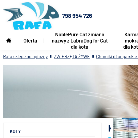
798 954 726
NoblePure Cat zmiana
Karm
Oferta
nazwy z LabraDog for Cat
mokr
dla kota
dla ko
Rafa sklep zoologiczny
ZWIERZĘTA ŻYWE
Chomiki dżungarskie 
klatki 
KOTY