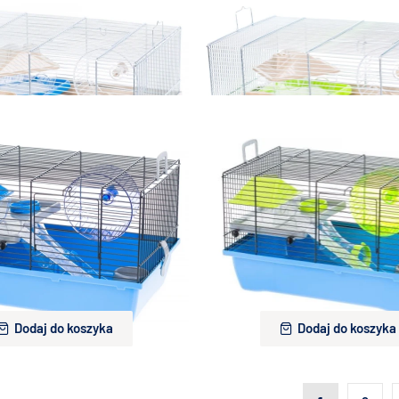
115,00 zł
115,00 zł
Dodaj do koszyka
Dodaj do koszyka
latka dla myszy , chomika Gino
Inter-Zoo Klatka dla myszy , c
cynk 420x290x240 beż/niebieski
Mini Mouse cynk 420x290x240 b
115,00 zł
115,00 zł
Dodaj do koszyka
Dodaj do koszyka
latka dla myszy , chomika Gino 1
Inter-Zoo Klatka dla myszy , cho
 Niebieska 420x290x260
Tube Zielona 420x290x
115,00 zł
115,00 zł
Dodaj do koszyka
Dodaj do koszyka