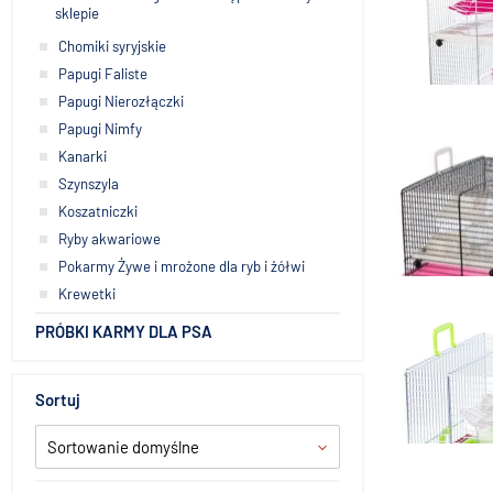
sklepie
Chomiki syryjskie
Papugi Faliste
Papugi Nierozłączki
Inter-Zoo Kla
Papugi Nimfy
innych gr
Kanarki
Szynszyla
Koszatniczki
Ryby akwariowe
Pokarmy Żywe i mrożone dla ryb i żółwi
Inter-Zoo 
Krewetki
innych gr
PRÓBKI KARMY DLA PSA
Sortuj
Sortowanie domyślne
Inter-Zoo K
cynk 