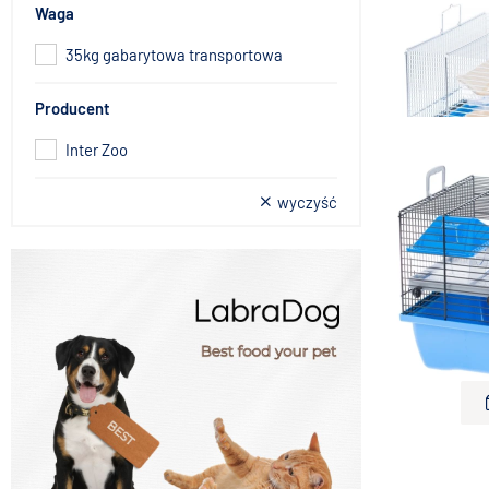
Waga
35kg gabarytowa transportowa
Producent
Inter-Zoo K
Inter Zoo
Mini Mouse 
wyczyść
Inter-Zoo K
Tube