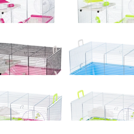
Dodaj do koszyka
Dodaj do koszyka
tka Pinky 3 ocynk dla chomikow i
Inter-Zoo Klatka Pinky 3 ocynk d
yzoni 500x330x455mm różowa
innych gryzoni 500x330x455m
185,00 zł
185,00 zł
Dodaj do koszyka
Dodaj do koszyka
Klatka Pinky 1 dla chomikow i
Inter-Zoo Klatka Pinky 1 pusta
yzoni 500x330x270mm różowa
chomikow i innych gryzoni 50
niebieska
135,00 zł
99,00 zł
Dodaj do koszyka
Dodaj do koszyka
latka dla myszy , chomika Gino
Inter-Zoo Klatka dla myszy , c
+ plastic 420x290x260 róż
cynk + plastic 420x290x260