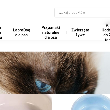
Kl
a
Przysmaki
LabraDog
Zwierzęta
Hod
a
naturalne
dla psa
żywe
do 
ta
dla psa
tan