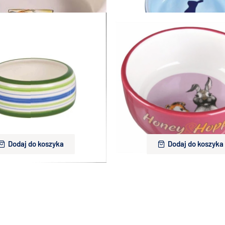
 ceramiczna dla Świnki 250 ml m
Trixie miska ceramiczna dla świn
orskiej i królika
królika 250ml (11cm)
22,00 zł
22,00 zł
Dodaj do koszyka
Dodaj do koszyka
a ceramiczna dla gryzoni 200ml
Trixie miska ceramiczna dla świn
królika 250ml (11cm)
20,00 zł
22,00 zł
Dodaj do koszyka
Dodaj do koszyka