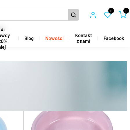
0
0
ub
owcy
Kontakt
Blog
Nowości
Facebook
20%
z nami
iej