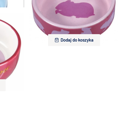
ki morskiej i
Trixie miska ceramiczna dla chomika i świnki
morskiej 80ml
15,00 zł
Dodaj do koszyka
ki morskiej i