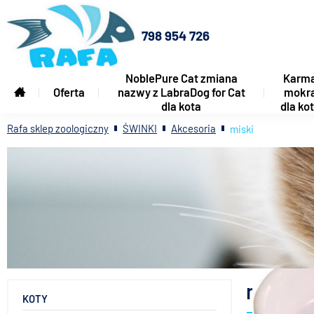
798 954 726
NoblePure Cat zmiana
Karm
Oferta
nazwy z LabraDog for Cat
mokr
dla kota
dla ko
Rafa sklep zoologiczny
ŚWINKI
Akcesoria
miski
miski
KOTY