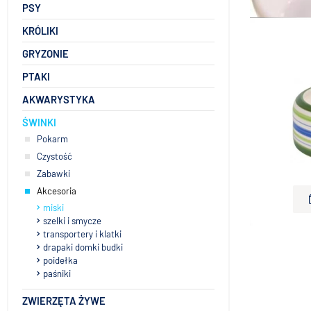
PSY
KRÓLIKI
Trixie miska
GRYZONIE
PTAKI
AKWARYSTYKA
ŚWINKI
Trixie misk
Pokarm
Czystość
Zabawki
Akcesoria
miski
szelki i smycze
transportery i klatki
drapaki domki budki
poidełka
paśniki
ZWIERZĘTA ŻYWE