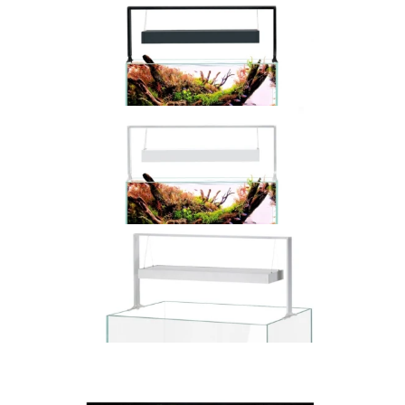
Dodaj do koszyka
Aquael Opti Set 240 Czarny z oświetleniem 2.0
1 550,00 zł
Dodaj do koszyka
Aquael zstaw akwarystyczny ULTRASCAPE 60 FOREST SET
1 200,00 zł
Dodaj do koszyka
Aquael zstaw akwarystyczny ULTRASCAPE 60 SNOW SET
1 200,00 zł
Dodaj do koszyka