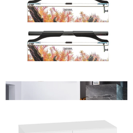
Zestw OptiBent Set 20 Czarny
550,00 zł
Dodaj do koszyka
Zestw OptiBent Set 30 Czarny
599,00 zł
Dodaj do koszyka
Zestw OptiBent Set 30 Biały
599,00 zł
Dodaj do koszyka
Szafka do akwarium Aquael Opti Set 200 Czarna