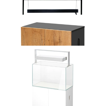
Aquael zstaw akwarystyczny ULTRASCAPE 90 SNOW SET
2 100,00 zł
Dodaj do koszyka
Aquael zstaw akwarystyczny ULTRASCAPE 90 Forest SET
2 100,00 zł
Dodaj do koszyka
Aquael szafka ULTRASCAPE 60 FOREST SET
600,00 zł
Dodaj do koszyka
Aquael szafka ULTRASCAPE 60 SNOW SET