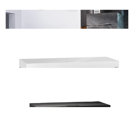
Szafka do akwarium Aquael Opti Set 125 Biała
650,00 zł
Dodaj do koszyka
Szafka do akwarium Aquael Opti Set 125 Czarna
650,00 zł
Dodaj do koszyka
Aquael Opti Set 125 Biały z oświetleniem 2.0
1 100,00 zł
Dodaj do koszyka