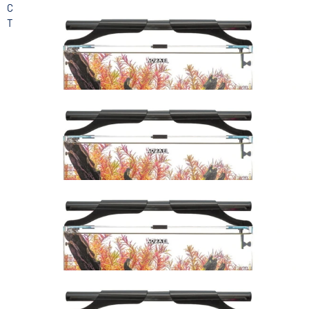
CZAS REALIZACJI ZAMÓWIENIA OK 5 DNI! TRANSPORT NA
TERENIE KRAKOWA GRATIS !
Zestw OptiBent Set 70 Czarny
790,00 zł
Dodaj do koszyka
Zestw OptiBent Set 70 Biły
790,00 zł
Dodaj do koszyka
Zestw OptiBent Set 20 Biały
550,00 zł
Dodaj do koszyka