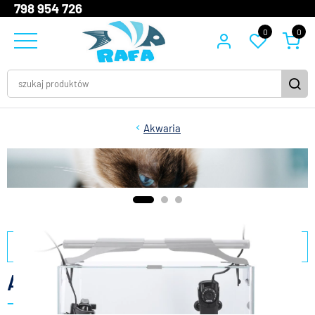
798 954 726
0
0
Akwaria
filtry
Aquael